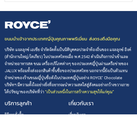
ขนมนำเข้าจากประเทศญี่ปุ่นคุณภาพพรีเมี่ยม ส่งตรงถึงมือคุณ
บริษัท แจลลุกซ์ เอเชีย จำกัดจัดตั้งเป็นนิติบุคคลประจำท้องถิ่นของ แจลลุกซ์ อิงค์
(สำนักงานใหญ่/โตเกียว) ในประเทศไทยเมื่อ พ.ศ.2542 ดำเนินกิจการนำเข้าและ
จำหน่ายอาหารสด ขนม เครื่องบริโภคต่างๆ ของประเทศญี่ปุ่นผ่านเครือข่ายของ
JALUX พร้อมทั้งส่งออกสินค้าขึ้นชื่อของประเทศไทย นอกจากนี้ยังเป็นตัวแทน
จำหน่ายของร้านขนมญี่ปุ่นชื่อดังในประเทศญี่ปุ่นอย่าง ROYCE’ Chocolate
บริษัทฯ มีความตั้งใจอย่างยิ่งที่อยากจะนำความสดใสสู่สังคมอย่างกว้างขวางภาย
ใต้ปรัชญาของบริษัทที่ว่า
“เป็นส่วนหนึ่งในการสร้างความสุขให้แก่คุณ”
บริการลูกค้า
เกี่ยวกับเรา
วิธีการสั่งซื้อ
เกี่ยวกับเรา
วิธีการชำระเงิน
นโยบายความเป็นส่วนตัว
การจัดส่งสินค้า
ข้อตกลงและเงื่อนไข