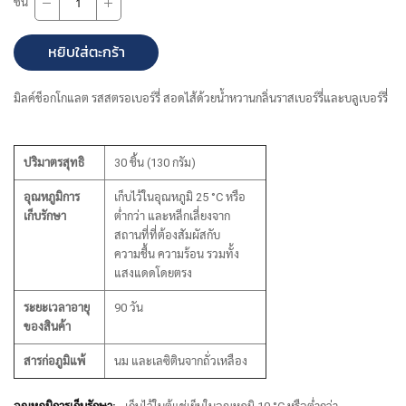
ชิ้น
หยิบใส่ตะกร้า
มิลค์ช็อกโกแลต รสสตรอเบอร์รี่ สอดไส้ด้วยน้ำหวานกลิ่นราสเบอร์รี่และบลูเบอร์รี่
ปริมาตรสุทธิ
30 ชิ้น (130 กรัม)
อุณหภูมิการ
เก็บไว้ในอุณหภูมิ 25 °C หรือ
เก็บรักษา
ต่ำกว่า และหลีกเลี่ยงจาก
สถานที่ที่ต้องสัมผัสกับ
ความชื้น ความร้อน รวมทั้ง
แสงแดดโดยตรง
ระยะเวลาอายุ
90 วัน
ของสินค้า
สารก่อภูมิแพ้
นม และเลซิตินจากถั่วเหลือง
ข้อมูล