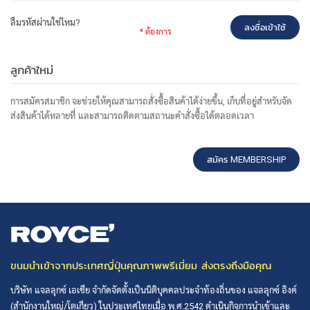
ลืมรหัสผ่านใช่ไหม?
ลงชื่อเข้าใช้
ลูกค้าใหม่
การสมัครสมาชิก จะช่วยให้คุณสามารถสั่งซื้อสินค้าได้ง่ายขึ้น, เก็บที่อยู่สำหรับจัด
ส่งสินค้าได้หลายที่ และสามารถติดตามสถานะคำสั่งซื้อได้ตลอดเวลา
สมัคร MEMBERSHIP
ขนมนำเข้าจากประเทศญี่ปุ่นคุณภาพพรีเมี่ยม ส่งตรงถึงมือคุณ
บริษัท แจลลุกซ์ เอเชีย จำกัดจัดตั้งเป็นนิติบุคคลประจำท้องถิ่นของ แจลลุกซ์ อิงค์
(สำนักงานใหญ่/โตเกียว) ในประเทศไทยเมื่อ พ.ศ.2542 ดำเนินกิจการนำเข้าและ